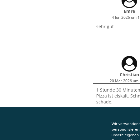
Emre
4 Jun 2026 um 1
sehr gut
Christian
20 Mär 2026 um 
1 Stunde 30 Minuten 
Pizza ist eiskalt. Sch
schade.
Wir verwenden C
personalisieren
unsere eigenen 