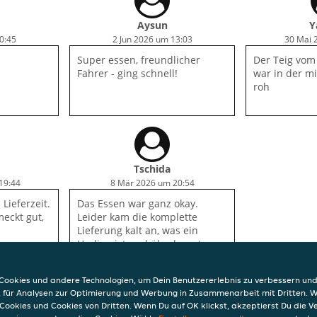
Aysun
Y
0:45
2 Jun 2026 um 13:03
30 Mai 
Super essen, freundlicher
Der Teig vom
Fahrer - ging schnell!
war in der mi
roh
Tschida
19:44
8 Mär 2026 um 20:54
Lieferzeit.
Das Essen war ganz okay.
meckt gut,
Leider kam die komplette
Lieferung kalt an, was ein
Unding ist und überhaupt
nicht geht!
ookies und andere Technologien, um Dein Benutzererlebnis zu verbessern und
, für Analysen zur Optimierung und Werbung in Zusammenarbeit mit Dritten. 
Cookies und Cookies von Dritten. Wenn Du auf OK klickst, akzeptierst Du die 