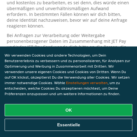
und kostenlos zu bearbeiten, es sei denn, dies würde einen
übermäßigen und unverhältnismäßigen Aufwand
erfordern. In bestimmten Fällen können wir dich bitten,
deine Identität nachzuweisen, bevor wir auf deine Anfrage
reagieren können.
Bei Anfragen zur Verarbeitung oder Weitergabe
personenbezogener Daten im Zusammenhang mit JET Pay
und/oder JET Pay Card wende dich bitte an die Person, die
dir das JET Pay-Guthaben gewährt (das kann dein
Wir verwenden Cookies und andere Technologien, um Dein
Arbeitgeber, Geschäftspartner usw. sein). Dies ist
Benutzererlebnis zu verbessern und zu personalisieren, für Analysen zur
erforderlich, da JET und die Person, die dir das Guthaben
Optimierung und Werbung in Zusammenarbeit mit Dritten. Wir
gewährt, eine separate Verantwortung für die Verarbeitung
verwenden unsere eigenen Cookies und Cookies von Dritten. Wenn Du
und den Schutz deiner personenbezogenen Daten haben.
auf OK klickst, akzeptierst Du die Verwendung aller Cookies. Wir setzen
immer notwendige Cookies. Wähle
Einstellungen verwalten
, um zu
Solltest du weitere Fragen oder Beschwerden in Bezug auf
entscheiden, welche Cookies Du akzeptieren möchtest, um Deine
die Verarbeitung deiner personenbezogenen Daten haben,
Präferenzen anzupassen und um weitere Informationen zu finden.
kontaktieren wir dich gerne. Wir würden uns auch über
Tipps oder Vorschläge zur Verbesserung unserer Erklärung
freuen.
OK
Sicherheit
Essentielle
JET nimmt den Schutz personenbezogener Daten sehr ernst