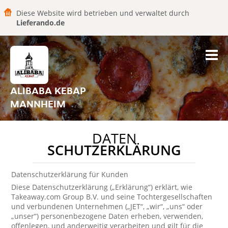
Diese Website wird betrieben und verwaltet durch
Lieferando.de
ALIBABA KEBAP
MANNHEIM
DATEN
SCHUTZERKLÄRUNG
Datenschutzerklärung für Kunden
Diese Datenschutzerklärung („Erklärung“) erklärt, wie
Takeaway.com Group B.V. und seine Tochtergesellschaften
und verbundenen Unternehmen („JET“, „wir“, „uns“ oder
„unser“) personenbezogene Daten erheben, verwenden,
offenlegen, und anderweitig verarbeiten und gilt für die